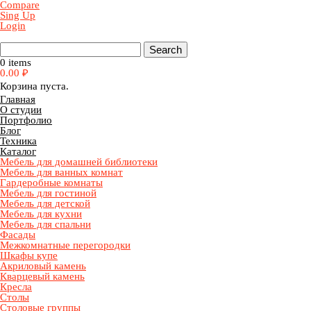
Compare
Sing Up
Login
0 items
0.00
₽
Корзина пуста.
Главная
О студии
Портфолио
Блог
Техника
Каталог
Мебель для домашней библиотеки
Мебель для ванных комнат
Гардеробные комнаты
Мебель для гостиной
Мебель для детской
Мебель для кухни
Мебель для спальни
Фасады
Межкомнатные перегородки
Шкафы купе
Акриловый камень
Кварцевый камень
Кресла
Столы
Столовые группы