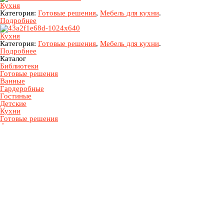
Кухня
Категория:
Готовые решения
,
Мебель для кухни
.
Подробнее
Кухня
Категория:
Готовые решения
,
Мебель для кухни
.
Подробнее
Каталог
Библиотеки
Готовые решения
Ванные
Гардеробные
Гостиные
Детские
Кухни
Готовые решения
Фасады
Перегородки
Шкафы купе
Акриловый камень
Кварцевый камень
Кресла
Стулья
Столы
Столовые группы
Ткани
Главная
О студии
Портфолио
Блог