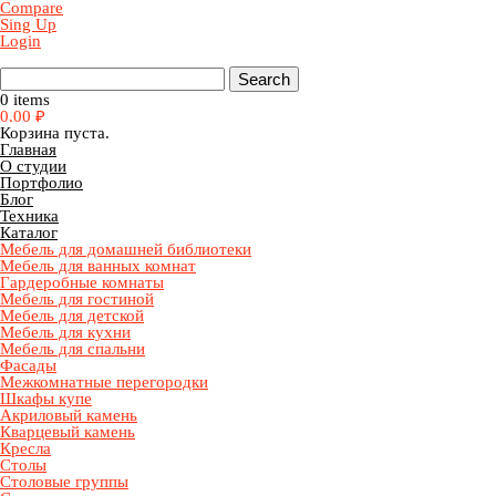
Compare
Sing Up
Login
0 items
0.00
₽
Корзина пуста.
Главная
О студии
Портфолио
Блог
Техника
Каталог
Мебель для домашней библиотеки
Мебель для ванных комнат
Гардеробные комнаты
Мебель для гостиной
Мебель для детской
Мебель для кухни
Мебель для спальни
Фасады
Межкомнатные перегородки
Шкафы купе
Акриловый камень
Кварцевый камень
Кресла
Столы
Столовые группы