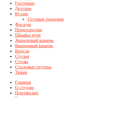
Гостиные
Детские
Кухни
Готовые решения
Фасады
Перегородки
Шкафы купе
Акриловый камень
Кварцевый камень
Кресла
Стулья
Столы
Столовые группы
Ткани
Главная
О студии
Портфолио
Блог
Техника
Каталог
Акции
Контакты
© 2018 Visconti-A. Все права защищены.