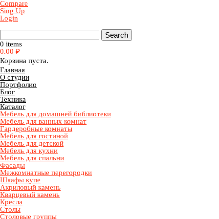
Compare
Sing Up
Login
0 items
0.00
₽
Корзина пуста.
Главная
О студии
Портфолио
Блог
Техника
Каталог
Мебель для домашней библиотеки
Мебель для ванных комнат
Гардеробные комнаты
Мебель для гостиной
Мебель для детской
Мебель для кухни
Мебель для спальни
Фасады
Межкомнатные перегородки
Шкафы купе
Акриловый камень
Кварцевый камень
Кресла
Столы
Столовые группы