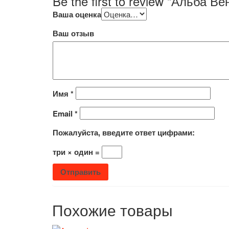
Be the first to review “Альба Ве
Ваша оценка
Ваш отзыв
Имя
*
Email
*
Пожалуйста, введите ответ цифрами:
три × один =
Похожие товары