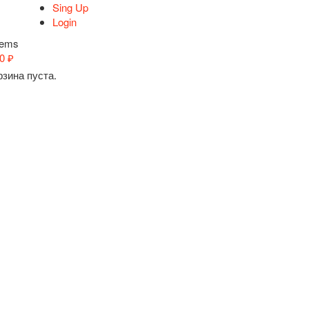
Sing Up
Login
tems
00
₽
рзина пуста.