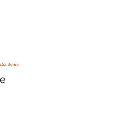
ьба Венге
ге