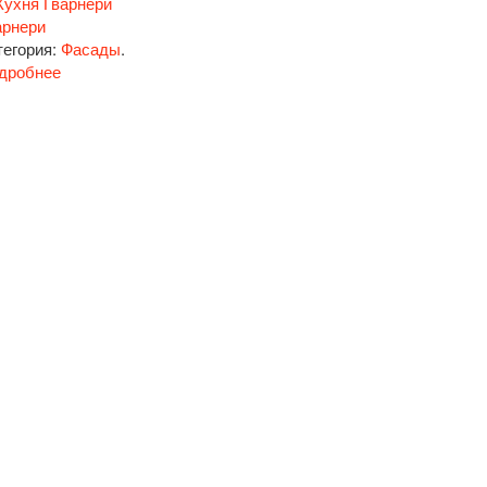
арнери
тегория:
Фасады
.
дробнее