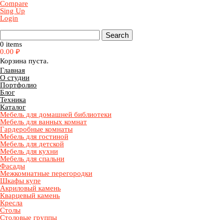
Compare
Sing Up
Login
0 items
0.00
₽
Корзина пуста.
Главная
О студии
Портфолио
Блог
Техника
Каталог
Мебель для домашней библиотеки
Мебель для ванных комнат
Гардеробные комнаты
Мебель для гостиной
Мебель для детской
Мебель для кухни
Мебель для спальни
Фасады
Межкомнатные перегородки
Шкафы купе
Акриловый камень
Кварцевый камень
Кресла
Столы
Столовые группы