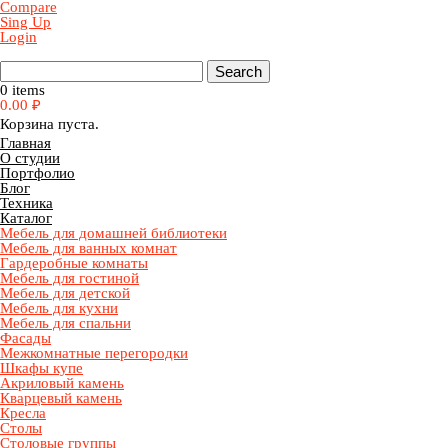
Compare
Sing Up
Login
0 items
0.00
₽
Корзина пуста.
Главная
О студии
Портфолио
Блог
Техника
Каталог
Мебель для домашней библиотеки
Мебель для ванных комнат
Гардеробные комнаты
Мебель для гостиной
Мебель для детской
Мебель для кухни
Мебель для спальни
Фасады
Межкомнатные перегородки
Шкафы купе
Акриловый камень
Кварцевый камень
Кресла
Столы
Столовые группы